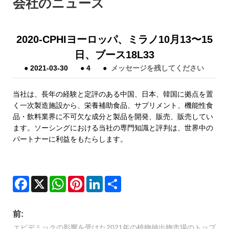
会社のニュース
2020-CPHIヨーロッパ、ミラノ10月13〜15
日、ブース18L33
●
2021-03-30
●
4
●
メッセージを残してください
当社は、長年の経験と定評のある中国、日本、韓国に拠点を置
く一次製造施設から、栄養補助食品、サプリメント、機能性食
品・飲料業界に不可欠な成分と製品を開発、販売、販売してい
ます。ソーシングにおける当社の専門知識と評判は、世界中の
パートナーに利益をもたらします。
Facebook
X
WhatsApp
Pinterest
LinkedIn
Share
前:
エピデミックの影響を受けた2021年の植物抽出物市場のトップ