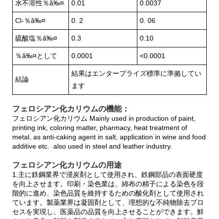
水不溶性％â‰¤
0.01
0.0037
Cl-％â‰¤
0. 2
0. 06
硫酸塩％â‰¤
0.3
0.10
％â‰¤として
0.0001
<0.0001
結果はエンタープライズ標準に準拠してい
結論
ます
フェロシアン化カリウムの機能：
フェロシアン化カリウム Mainly used in production of paint,
printing ink, coloring matter, pharmacy, heat treatment of
metal, as anti-caking agent in salt, application in wine and food
additive etc. also used in steel and leather industry.
フェロシアン化カリウムの用途
1.主に鉄鋼業界で浸炭剤として使用され、鉄鋼部品の表面硬度
を向上させます。印刷・染色業は、綿布の精子による染色を段
階的に進め、染色品質を維持するための酸化剤として使用され
ています。製薬業界は凝固剤として、理想的な不純物除去プロ
セスを実現し、医薬品の品質を向上させることができます。鮮