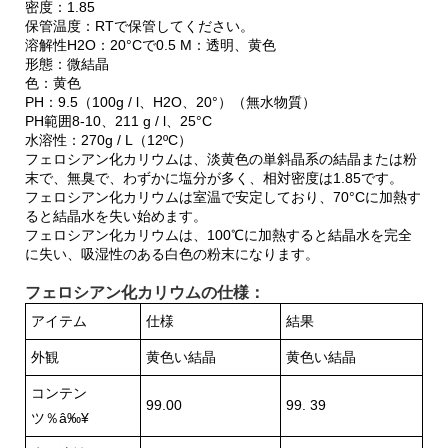
密度：1.85
保管温度：RTで保管してください。
溶解性H2O：20°Cで0.5 M：透明、黄色
形態：微結晶
色：黄色
PH：9.5（100g / l、H2O、20°）（無水物質）
PH範囲8-10、211 g / l、25°C
水溶性：270g / L（12ºC）
フェロシアン化カリウムは、淡黄色の単斜晶系の結晶または粉
末で、無臭で、わずかに塩分が多く、相対密度は1.85です。
フェロシアン化カリウムは室温で安定しており、70°Cに加熱す
ると結晶水を失い始めます。
フェロシアン化カリウムは、100℃に加熱すると結晶水を完全
に失い、吸湿性のある白色の粉末になります。
フェロシアン化カリウムの仕様：
アイテム
仕様
結果
外観
黄色い結晶
黄色い結晶
コンテン
99.00
99. 39
ツ％â‰¥