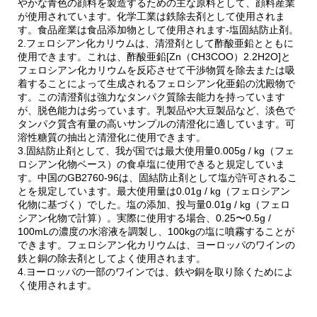
やかな青色の顔料を製造するための主な原料として、顔料産業
が使用されています。化学工業は鉄除去剤として使用されま
す。食品産業は食品添加物として使用されます-塩固結防止剤。
2.フェロシアン化カリウムは、清澄剤として酢酸亜鉛とともに
使用できます。これは、酢酸亜鉛[Zn（CH3COO）2.2H2O]と
フェロシアン化カリウムを反応させて干渉物質を除去または吸
着することによって生成されるフェロシアン化亜鉛の沈殿物で
す。この清澄剤は強力なタンパク質除去能力を持っています
が、脱色能力は劣っています。乳製品や大豆製品など、淡色で
タンパク質含有量の高いサンプルの清澄化に適しています。可
溶性糖質の抽出と清澄化に使用できます。
3.固結防止剤として、我が国では最大使用量0.005g / kg（フェ
ロシアン化物ベース）の食卓塩に使用できると規定していま
す。中国のGB2760-96は、固結防止剤として塩が許可されるこ
とを規定しています。最大使用量は0.01g / kg（フェロシアン
化物に基づく）でした。塩の添加、投与量0.01g / kg（フェロ
シアン化物で計算）。実際に使用する場合、0.25〜0.5g /
100mLの濃度の水溶液を調製し、100kgの塩に噴霧することが
できます。フェロシアン化カリウムは、ヨーロッパのワインの
鉄と銅の除去剤としてよく使用されます。
4.ヨーロッパの一部のワインでは、鉄や銅を取り除くためによ
く使用されます。