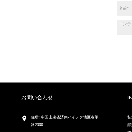
お問い合わせ
I
住所: 中国山東省済南ハイテク地区春華
私
路2000
酵