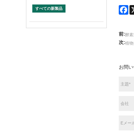
Fa
すべての新製品
前:
酵素
次:
植物
お問い