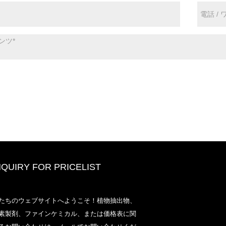
NQUIRY FOR PRICELIST
2020-CPHIヨーロッパ、ミラノ1
たちのウェブサイトへようこそ！植物抽出物、
13〜15日、ブース18L33
素製剤、ファインケミカル、または価格表に関
2021/03/30