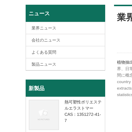
ニュース
業
業界ニュース
会社のニュース
よくある質問
植物抽
製品ニュース
界、日
間に概
country
新製品
extracts
statistic
熱可塑性ポリエステ
ルエラストマー
CAS：1351272-41-
7