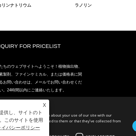
カリンナトリウム
ラノリン
NQUIRY FOR PRICELIST
2020-CPHIヨーロッパ、ミラノ1
たちのウェブサイトへようこそ！植物抽出物、
13〜15日、ブース18L33
素製剤、ファインケミカル、または価格表に関
2021/03/30
るお問い合わせは、メールでお問い合わせくだ
当社は、長年の経験と定評のある中国、日本、韓国に拠
い。24時間以内にご連絡いたします。
く一次製造施設から、栄養補助食品、サプリメント、機
品・飲料業界に不可欠な成分と製品を開発、販売、販売
ます。ソーシングにおける当社の専門知識と評判は、世
X
パートナーに利益をもたらします。
を提供し、サイトのト
c. We also share information about your use of our site with our
。このサイトを使用
formation that you’ve provided to them or that they’ve collected from
ライバシーポリシー