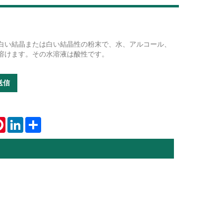
酸は白い結晶または白い結晶性の粉末で、水、アルコール、
Live
溶けます。その水溶液は酸性です。
送信
tsApp
Pinterest
LinkedIn
Share