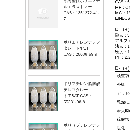
熱可塑性ポリエステ
CAS：63
ルエラストマー
MF：C4
MW：13
CAS：1351272-41-
EINECS
7
D-（+）
融点：9
アルファ：
ポリエチレンテレフ
沸点：1
タレート/PET
密度：1
CAS：25038-59-9
PH：2.
D-（+
検査項
ポリブチレン脂肪酸
外観
テレフタレー
アッセ
ト/PBAT CAS：
乾燥に
55231-08-8
着火時
硫酸塩
ポリ（ブチレンテレ
塩化