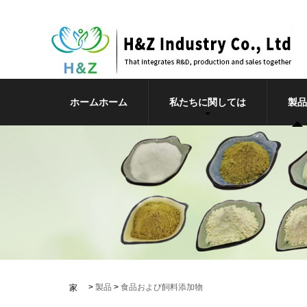
ホームホーム
私たちに関しては
製品
>
製品
>
食品および飼料添加物
家