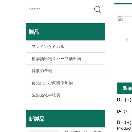
製品
ファインケミカル
植物抽出物＆ハーブ抽出物
酵素の準備
食品および飼料添加物
製
医薬品化学物質
D-（+
D-（+）
新製品
D-（+）
Produ