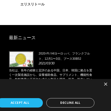
エリスリトール
最新ニュース
0月
2020-FI / HIヨーロッパ、フランクフル
ト、12月1〜3日、ブース30B52
2021/03/30
点を置
当社は、長年の経験と定評のある中国、日本、韓国に拠点を置
当社は、長年
能性食
く一次製造施設から、栄養補助食品、サプリメント、機能性食
く一次製造施
してい
品・飲料業界に不可欠な成分と製品を開発、販売、販売してい
品・飲料業界
×
界中の
ます。ソーシングにおける当社の専門知識と評判は、世界中の
ます。ソーシ
パートナーに利益をもたらします。
パートナーに
ACCEPT ALL
DECLINE ALL