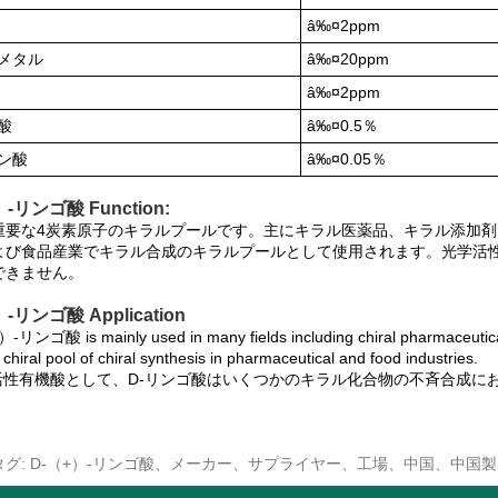
â‰¤2ppm
メタル
â‰¤20ppm
â‰¤2ppm
酸
â‰¤0.5％
ン酸
â‰¤0.05％
-リンゴ酸 Function:
重要な4炭素原子のキラルプールです。主にキラル医薬品、キラル添加
よび食品産業でキラル合成のキラルプールとして使用されます。光学活
できません。
-リンゴ酸 Application
-リンゴ酸 is mainly used in many fields including chiral pharmaceuticals, c
chiral pool of chiral synthesis in pharmaceutical and food industries.
学活性有機酸として、D-リンゴ酸はいくつかのキラル化合物の不斉合成に
タグ: D-（+）-リンゴ酸、メーカー、サプライヤー、工場、中国、中国