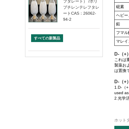
フタレート） /ポリ
砒素
ブチレンテレフタレ
ートCAS：26062-
ヘビー
94-2
鉛
フマル
すべての新製品
マレイ
D-（+）
これは
製薬お
は置換
D-（+）
1.D-（+）
used as 
2.光
ホット