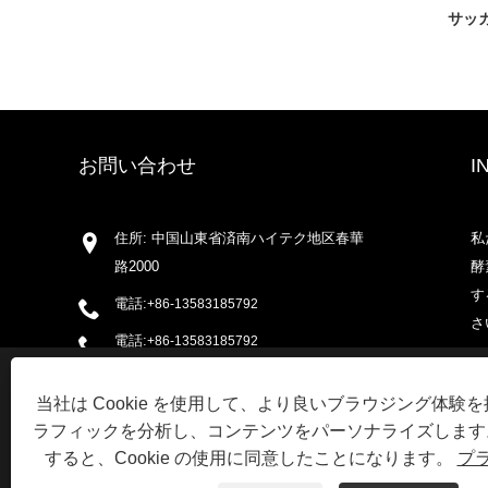
サッ
お問い合わせ
I
住所: 中国山東省済南ハイテク地区春華
私
路2000
酵
す
電話:
+86-13583185792
さ
電話:
+86-13583185792
This website uses cookies
Eメール:
sales@huazanchemical.com
当社は Cookie を使用して、より良いブラウジング体験
We use cookies to personalise content, ads and to analyse our traffi
ファックス: +86-531-88905468
ラフィックを分析し、コンテンツをパーソナライズします
advertising and analytics partners who may combine it with other in
your use of their services.
すると、Cookie の使用に同意したことになります。
プ