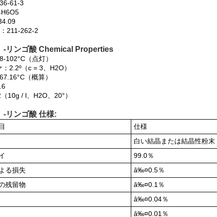
6-61-3
H6O5
4.09
：211-262-2
-リンゴ酸 Chemical Properties
8-102°C（点灯）
2.2º（c = 3、H2O）
67.16°C（概算）
.6
2（10g / l、H2O、20°）
）-リンゴ酸 仕様:
目
仕様
白い結晶または結晶性粉末
イ
99.0％
よる損失
â‰¤0.5％
の残留物
â‰¤0.1％
â‰¤0.04％
â‰¤0.01％