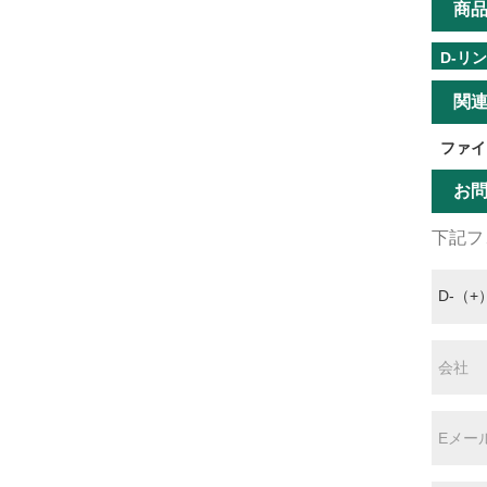
商
D-リ
関
ファイ
お
下記フ