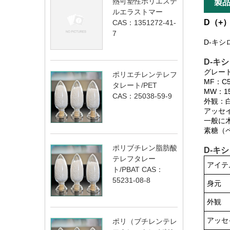
熱可塑性ポリエステ
製
ルエラストマー
D（+
CAS：1351272-41-
7
D-キシ
D-キシ
グレー
ポリエチレンテレフ
MF：C5
タレート/PET
MW：15
CAS：25038-59-9
外観：
アッセイ
一般に
素糖（
ポリブチレン脂肪酸
D-キシ
テレフタレー
アイテ
ト/PBAT CAS：
55231-08-8
身元
外観
アッセ
ポリ（ブチレンテレ