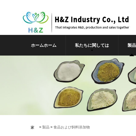
ホームホーム
私たちに関しては
製品
>
製品
>
食品および飼料添加物
家