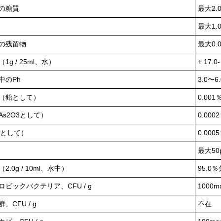
の糖質
最大2.
最大1.
の残留物
最大0.
1g / 25ml、水）
+ 17.0-
中のPh
3.0〜6.
（鉛として）
0.001
As2O3として）
0.000
eとして）
0.000
最大50
2.0g / 10ml、水中）
95.0％
ロビックバクテリア、CFU / g
1000m
、CFU / g
不在