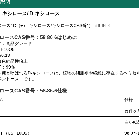
品説明
）-キシロース/ D-キシロース
ロース/ D（+）-キシロース/キシロースCAS番号：58-86-6
ロースCAS番号：58-86-6はじめに
ド：食品グレード
H10O5
0.13
白色結晶性粉末
：99％
木糖と呼ばれるD-キシロースは、植物の細胞壁や繊維に存在するヘミセ
ペントース）です。
ロースCAS番号：58-86-6仕様
ム
仕様
要件を
白い結
イ（C5H10O5）
98.0〜