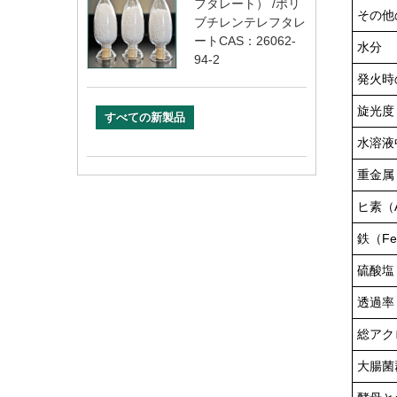
フタレート） /ポリ
その他
ブチレンテレフタレ
ートCAS：26062-
水分
94-2
発火時
旋光度（
すべての新製品
水溶液
重金属
ヒ素（
鉄（F
硫酸塩
透過率（
総アク
大腸菌群