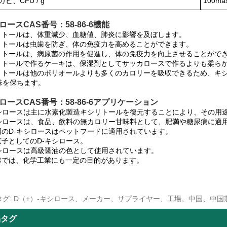
ビ、CFU / g
100ma
ロースCAS番号：58-86-6機能
シリトールは、体重減少、血糖値、肺炎に影響を及ぼします。
シリトールは虫歯を防ぎ、体の免疫力を高めることができます。
シリトールは、病原菌の作用を促進し、体の免疫力を向上させることがで
シリトールで作るケーキは、保湿剤としてサッカロースで作るよりも柔ら
シリトールは他のポリオールよりも多くのカロリーを吸収できるため、キ
味を保ちます。
シロースCAS番号：58-86-6アプリケーション
-キシロースは主に水素化製造キシリトールを復元することにより、その用
-キシロースは、食品、飲料の無カロリー甘味料として、肥満や糖尿病に適
進国のD-キシロースはペットフードに適用されています。
菓子としてのD-キシロース。
-キシロースは高級醤油の色として使用されています。
工業では、化学工業にも一定の目的があります。
タグ: D（+）-キシロース、メーカー、サプライヤー、工場、中国、中
品タグ