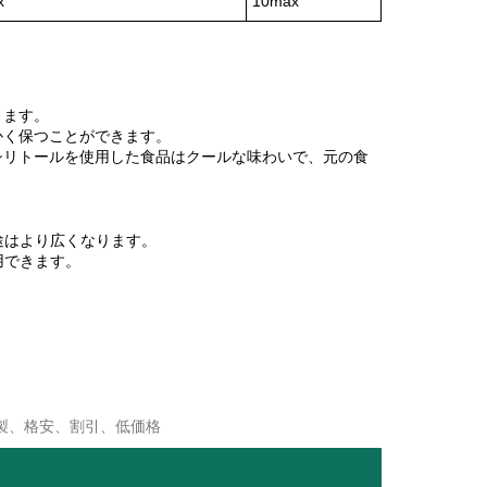
x
10max
きます。
かく保つことができます。
シリトールを使用した食品はクールな味わいで、元の食
途はより広くなります。
用できます。
国製、格安、割引、低価格