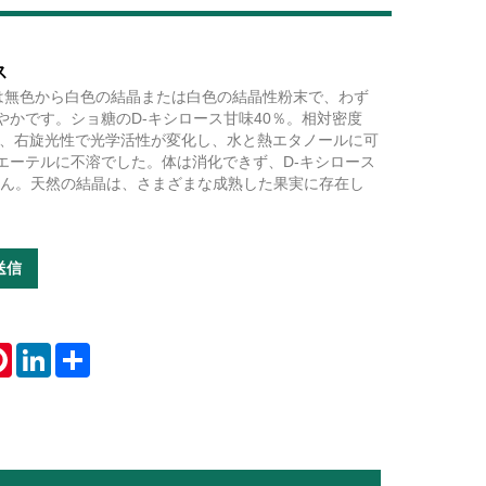
ス
スは無色から白色の結晶または白色の結晶性粉末で、わず
Live
やかです。ショ糖のD-キシロース甘味40％。相対密度
4度は、右旋光性で光学活性が変化し、水と熱エタノールに可
エーテルに不溶でした。体は消化できず、D-キシロース
ません。天然の結晶は、さまざまな成熟した果実に存在し
送信
tsApp
Pinterest
LinkedIn
Share