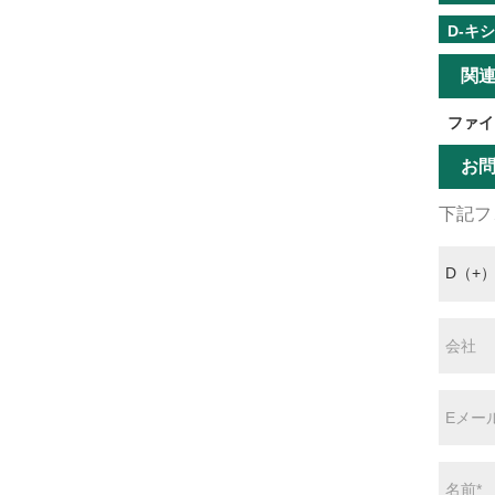
D-キ
関
ファイ
お
下記フ