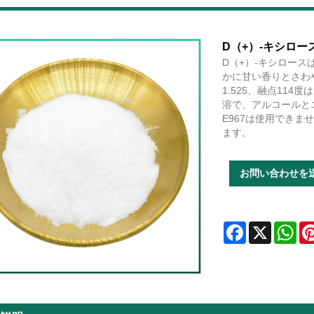
D（+）-キシロー
D（+）-キシロー
かに甘い香りとさわ
1.525、融点11
溶で、アルコールと
E967は使用でき
ます。
お問い合わせを
Facebook
X
Wha