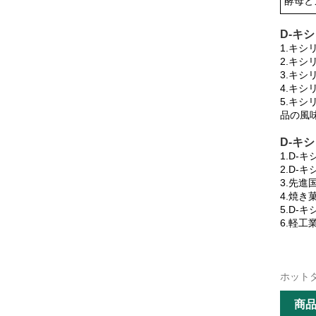
酵母とカ
D-キシ
1.キ
2.キ
3.キ
4.キ
5.キ
品の風
D-キ
1.D
2.D
3.先
4.焼き
5.D
6.軽
ホット
商