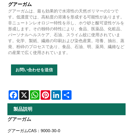
グアーガム
グアーガムは、最も効果的で水溶性の天然ポリマーの1つで
す。低濃度では、高粘度の溶液を形成する可能性があります。
非ニュートンレオロジー特性を示し、ホウ砂と酸可逆性ゲルを
形成します。その独特の特性により、食品、医薬品、化粧品、
パーソナルヘルスケア、石油、スライム蚊に使用されていま
す。化学、製紙、繊維の印刷および染色産業。培養、抽出、蒸
発、粉砕のプロセスであり、食品、石油、明、薬局、繊維など
の産業で広く使用されています。
お問い合わせを送信
Facebook
X
WhatsApp
Pinterest
LinkedIn
Share
製品説明
グアーガム
グアーガムCAS：9000-30-0