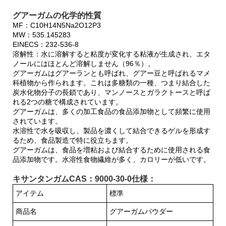
グアーガムの化学的性質
MF：C10H14N5Na2O12P3
MW：535.145283
EINECS：232-536-8
溶解性：水に溶解すると粘度が変化する粘液が生成され、エタ
ノールにはほとんど溶解しません（96％）。
グアーガムはグアーランとも呼ばれ、グアー豆と呼ばれるマメ
科植物から作られます。これは多糖類の一種、つまり結合した
炭水化物分子の長鎖であり、マンノースとガラクトースと呼ば
れる2つの糖で構成されています。
グアーガムは、多くの加工食品の食品添加物として頻繁に使用
されています。
水溶性で水を吸収し、製品を濃くして結合できるゲルを形成す
るため、食品製造で特に役立ちます。
グアーガムは、食品を増粘および結合するために使用される食
品添加物です。水溶性食物繊維が多く、カロリーが低いです。
キサンタンガムCAS：9000-30-0仕様：
アイテム
標準
商品名
グアーガムパウダー