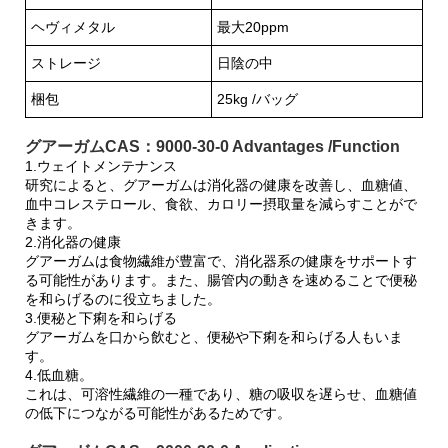
ヘヴィメタル
最大20ppm
ストレージ
日陰の中
梱包
25kg /バッグ
グアーガムCAS：9000-30-0 Advantages /Function
1.ウェイトメンテナンス
研究によると、グアーガムは消化器の健康を改善し、血糖値、
血中コレステロール、食欲、カロリー摂取量を減らすことがで
きます。
2.消化器の健康
グアーガムは食物繊維が豊富で、消化器系の健康をサポートす
る可能性があります。また、腸管内の動きを速めることで便秘
を和らげるのに役立ちました。
3.便秘と下痢を和らげる
グアーガムを口から飲むと、便秘や下痢を和らげる人もいま
す。
4.低血糖。
これは、可溶性繊維の一種であり、糖の吸収を遅らせ、血糖値
の低下につながる可能性があるためです。