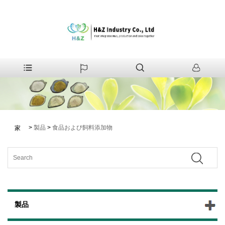
>
製品
>
食品および飼料添加物
家
製品