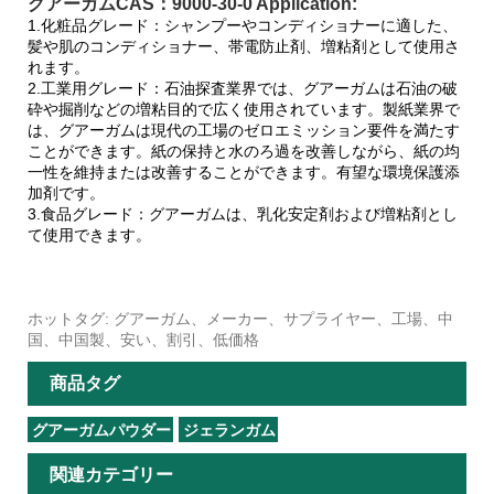
グアーガムCAS：9000-30-0 Application:
1.化粧品グレード：シャンプーやコンディショナーに適した、
髪や肌のコンディショナー、帯電防止剤、増粘剤として使用さ
れます。
2.工業用グレード：石油探査業界では、グアーガムは石油の破
砕や掘削などの増粘目的で広く使用されています。製紙業界で
は、グアーガムは現代の工場のゼロエミッション要件を満たす
ことができます。紙の保持と水のろ過を改善しながら、紙の均
一性を維持または改善することができます。有望な環境保護添
加剤です。
3.食品グレード：グアーガムは、乳化安定剤および増粘剤とし
て使用できます。
ホットタグ: グアーガム、メーカー、サプライヤー、工場、中
国、中国製、安い、割引、低価格
商品タグ
グアーガムパウダー
ジェランガム
関連カテゴリー