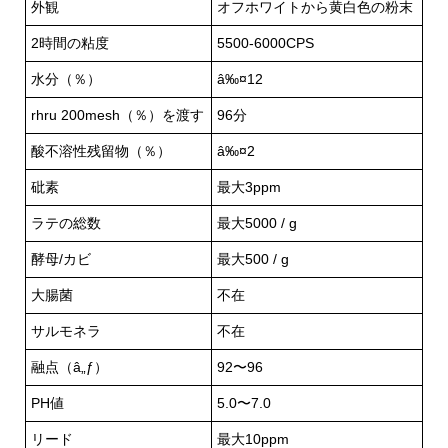
外観
オフホワイトから黄白色の粉末
2時間の粘度
5500-6000CPS
水分（％）
â‰¤12
rhru 200mesh（％）を渡す
96分
酸不溶性残留物（％）
â‰¤2
砒素
最大3ppm
ラテの総数
最大5000 / g
酵母/カビ
最大500 / g
大腸菌
不在
サルモネラ
不在
融点（â„ƒ）
92〜96
PH値
5.0〜7.0
リード
最大10ppm