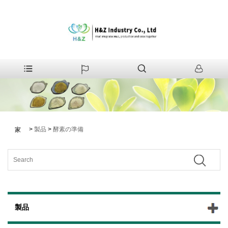
>
製品
>
酵素の準備
家
製品