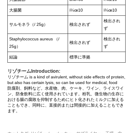
大腸菌
ï¼œ10
ï¼œ10
検出され
サルモネラ
（/ 25g）
検出されず
ず
Staphylococcus aureus （/
検出され
検出されず
25g）
ず
結論
標準に準拠
リゾチームIntroduction:
リゾチーム is a kind of avirulent, without side effects of protein,
but also has certain lysis, so can be used for medical, food
防腐剤、飼料など。水産物、肉、ケーキ、ワイン、ライスワイ
ン、防食飲料に広く使用されています。粉乳、微生物の生存に
おける腸の腐敗を抑制するためにヒト化されたミルクに加える
こともでき、同時に、直接的または間接的に加えることもでき
ます。