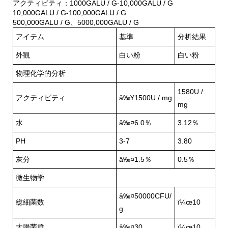
アクティビティ：1000GALU / G-10,000GALU / G
10,000GALU / G-100,000GALU / G
500,000GALU / G、5000,000GALU / G
アイテム
基準
分析結果
外観
白い粉
白い粉
物理化学的分析
1580U /
アクティビティ
â‰¥1500U / mg
mg
水
â‰¤6.0％
3.12％
PH
3-7
3.80
灰分
â‰¤1.5％
0.5％
微生物学
â‰¤50000CFU/
総細菌数
ï¼œ10
g
大腸菌群
â‰¤30
ï¼œ10