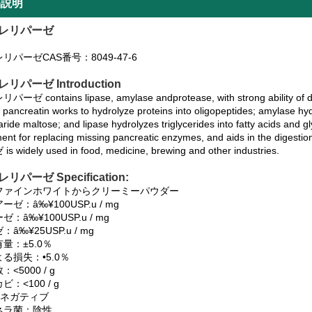
品説明
レリパーゼ
リパーゼCAS番号：8049-47-6
リパーゼ Introduction
ゼ contains lipase, amylase andprotease, with strong ability of de
 pancreatin works to hydrolyze proteins into oligopeptides; amylase hy
aride maltose; and lipase hydrolyzes triglycerides into fatty acids
ent for replacing missing pancreatic enzymes, and aids in the digesti
 widely used in food, medicine, brewing and other industries.
リパーゼ Specification:
ファインホワイトからクリーミーパウダー
ゼ：â‰¥100USP.u / mg
：â‰¥100USP.u / mg
â‰¥25USP.u / mg
量：±5.0％
る損失：•5.0％
<5000 / g
：<100 / g
i：ネガティブ
ネラ菌：陰性