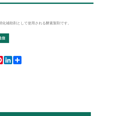
消化補助剤として使用される酵素製剤です。
Live
送信
tsApp
Pinterest
LinkedIn
Share