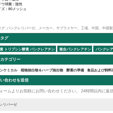
ドウ球菌：陰性
イズ：80メッシュ
タグ: パンクレリパーゼ、メーカー、サプライヤー、工場、中国、中国
品タグ
素 トリプシン酵素 パンクレアチン
複合パンクレアチン
パンクレ
連カテゴリー
ンケミカル
植物抽出物＆ハーブ抽出物
酵素の準備
食品および飼料
問い合わせを送信
ォームよりお気軽にお問い合わせください。 24時間以内に返