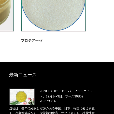
プロテアーゼ
最新ニュース
0月
2020-FI / HIヨーロッパ、フランクフル
ト、12月1〜3日、ブース30B52
2021/03/30
点を置
当社は、長年の経験と定評のある中国、日本、韓国に拠点を置
当社は、長年
能性食
く一次製造施設から、栄養補助食品、サプリメント、機能性食
く一次製造施