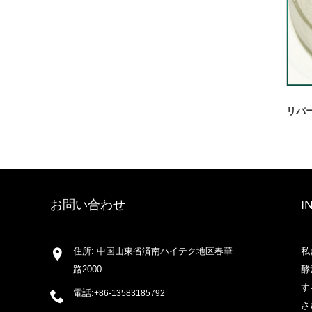
リパ
お問い合わせ
I
住所: 中国山東省済南ハイテク地区春華
私
路2000
酵
す
電話:
+86-13583185792
さ