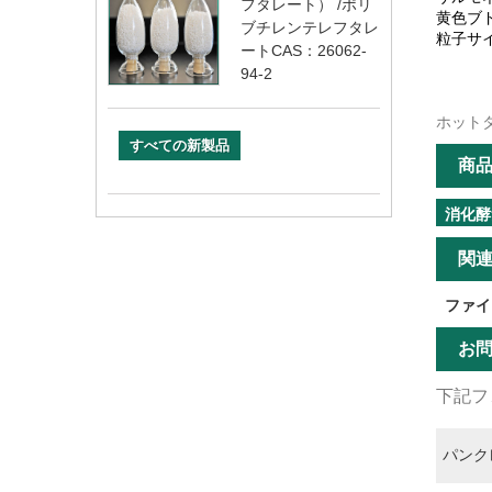
フタレート） /ポリ
黄色ブ
ブチレンテレフタレ
粒子サ
ートCAS：26062-
94-2
ホット
すべての新製品
商
消化酵
関
ファイ
お
下記フ