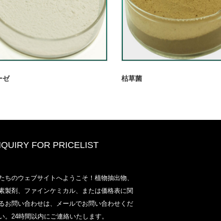
ーゼ
枯草菌
NQUIRY FOR PRICELIST
2020-CPHIヨーロッパ、ミラノ1
たちのウェブサイトへようこそ！植物抽出物、
13〜15日、ブース18L33
素製剤、ファインケミカル、または価格表に関
2021/03/30
るお問い合わせは、メールでお問い合わせくだ
当社は、長年の経験と定評のある中国、日本、韓国に拠
い。24時間以内にご連絡いたします。
く一次製造施設から、栄養補助食品、サプリメント、機