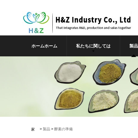
ホームホーム
私たちに関しては
製品
>
製品
>
酵素の準備
家