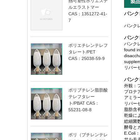
熱可塑性ポリエステ
製
ルエラストマー
パンク
CAS：1351272-41-
7
パンクレ
パンクレ
パンクレリパー
ポリエチレンテレフ
found in
タレート/PET
disacch
CAS：25038-59-9
supplem
リパーゼ is
パンクレ
外観：
ポリブチレン脂肪酸
プロテアー
テレフタレー
アミラーゼ
ト/PBAT CAS：
リパーゼ：
脂肪含有
55231-08-8
乾燥によ
総細菌数：
酵母とカビ
E.Col
ポリ（ブチレンテレ
サルモ