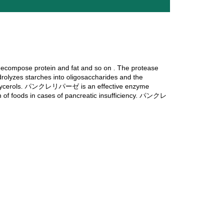
compose protein and fat and so on . The protease
drolyzes starches into oligosaccharides and the
 and glycerols. パンクレリパーゼ is an effective enzyme
on of foods in cases of pancreatic insufficiency. パンクレ